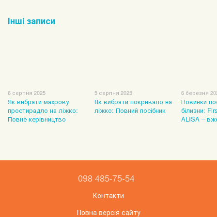
Інші записи
6 серпня 2025
5 серпня 2025
6 березня 20
Як вибрати махрову
Як вибрати покривало на
Новинки по
простирадло на ліжко:
ліжко: Повний посібник
білизни: Fir
Повне керівництво
ALISA – вж
098 485-75-54
Контакти
Повна версія сайту